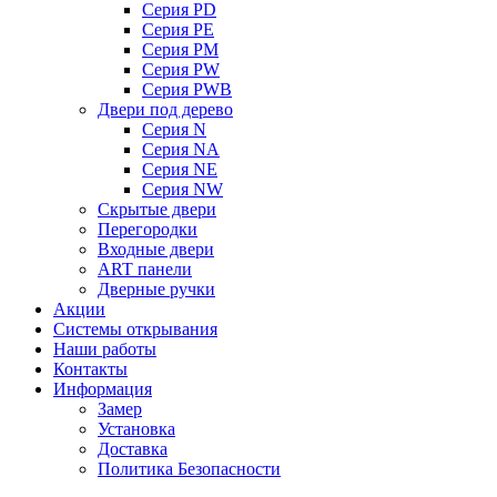
Серия PD
Серия PE
Серия PM
Серия PW
Серия PWB
Двери под дерево
Серия N
Серия NA
Серия NE
Серия NW
Скрытые двери
Перегородки
Входные двери
ART панели
Дверные ручки
Акции
Системы открывания
Наши работы
Контакты
Информация
Замер
Установка
Доставка
Политика Безопасности