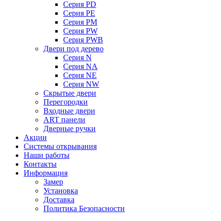
Серия PD
Серия PE
Серия PM
Серия PW
Серия PWB
Двери под дерево
Серия N
Серия NA
Серия NE
Серия NW
Скрытые двери
Перегородки
Входные двери
ART панели
Дверные ручки
Акции
Системы открывания
Наши работы
Контакты
Информация
Замер
Установка
Доставка
Политика Безопасности